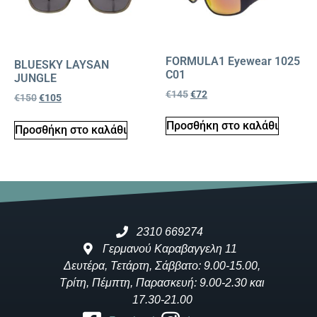
FORMULA1 Eyewear 1025
BLUESKY LAYSAN
C01
JUNGLE
€
145
€
72
€
150
€
105
Προσθήκη στο καλάθι
Προσθήκη στο καλάθι
2310 669274
Γερμανού Καραβαγγελη 11
Δευτέρα, Τετάρτη, Σάββατο: 9.00-15.00,
Τρίτη, Πέμπτη, Παρασκευή: 9.00-2.30 και
17.30-21.00