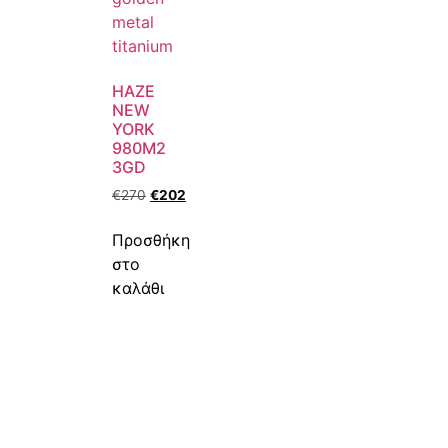
HAZE
NEW
YORK
980M2
3GD
€
270
€
202
Προσθήκη
στο
καλάθι