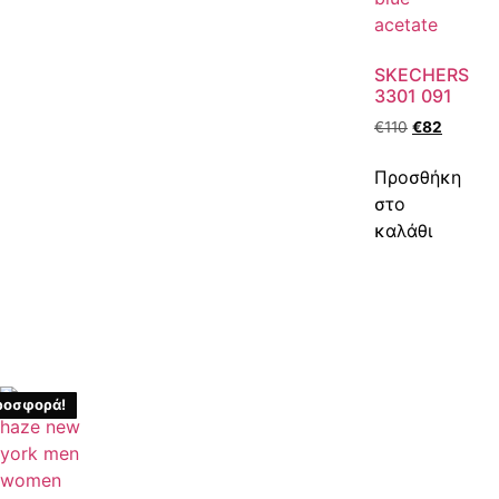
SKECHERS
3301 091
€
110
€
82
Προσθήκη
στο
καλάθι
ροσφορά!