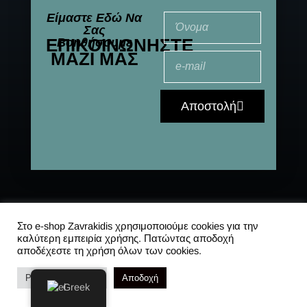
Είμαστε Εδώ Να
Σας
ΕΠΙΚΟΙΝΩΝΉΣΤΕ
Βοηθήσουμε
ΜΑΖΊ ΜΑΣ
Αποστολή
© 2021-2025 All
Αποστολές
|
Συχνές
Στο e-shop Zavrakidis χρησιμοποιούμε cookies για την
καλύτερη εμπειρία χρήσης. Πατώντας αποδοχή
Rights Reserved
ερωτήσεις
|
Πολιτική
αποδέχεστε τη χρήση όλων των cookies.
Απορρήτου
Ρυθμίσεις Cookies
Αποδοχή
Greek