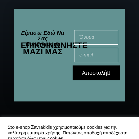
Είμαστε Εδώ Να
Σας
ΕΠΙΚΟΙΝΩΝΉΣΤΕ
Βοηθήσουμε
ΜΑΖΊ ΜΑΣ
Αποστολή
© 2021-2025 All
Αποστολές
|
Συχνές
Στο e-shop Zavrakidis χρησιμοποιούμε cookies για την
καλύτερη εμπειρία χρήσης. Πατώντας αποδοχή αποδέχεστε
Rights Reserved
ερωτήσεις
|
Πολιτική
τη χρήση όλων των cookies.