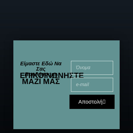
Είμαστε Εδώ Να
Σας
ΕΠΙΚΟΙΝΩΝΉΣΤΕ
Βοηθήσουμε
ΜΑΖΊ ΜΑΣ
Αποστολή