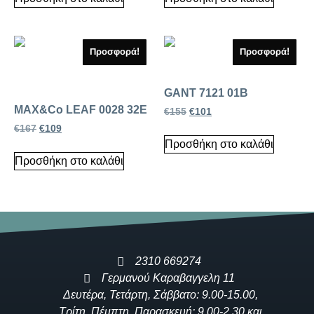
Προσφορά!
Προσφορά!
GANT 7121 01B
MAX&Co LEAF 0028 32E
€
155
€
101
€
167
€
109
Προσθήκη στο καλάθι
Προσθήκη στο καλάθι
2310 669274
Γερμανού Καραβαγγελη 11
Δευτέρα, Τετάρτη, Σάββατο: 9.00-15.00,
Τρίτη, Πέμπτη, Παρασκευή: 9.00-2.30 και