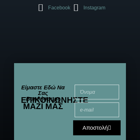
Facebook
Instagram
Είμαστε Εδώ Να
Σας
ΕΠΙΚΟΙΝΩΝΉΣΤΕ
Βοηθήσουμε
ΜΑΖΊ ΜΑΣ
Αποστολή