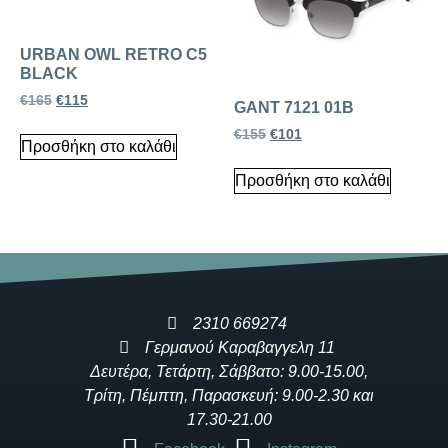
URBAN OWL RETRO C5
BLACK
€
165
€
115
GANT 7121 01B
€
155
€
101
Προσθήκη στο καλάθι
Προσθήκη στο καλάθι
2310 669274
Γερμανού Καραβαγγελη 11
Δευτέρα, Τετάρτη, Σάββατο: 9.00-15.00,
Τρίτη, Πέμπτη, Παρασκευή: 9.00-2.30 και
17.30-21.00