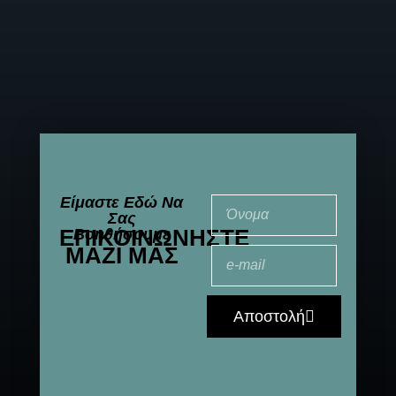
Είμαστε Εδώ Να
Σας
ΕΠΙΚΟΙΝΩΝΉΣΤΕ
Βοηθήσουμε
ΜΑΖΊ ΜΑΣ
Αποστολή