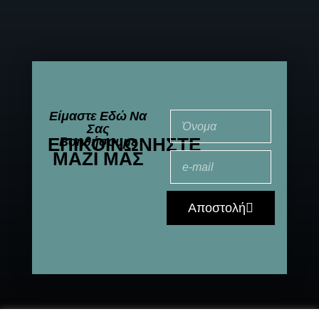
Είμαστε Εδώ Να
Σας
ΕΠΙΚΟΙΝΩΝΉΣΤΕ
Βοηθήσουμε
ΜΑΖΊ ΜΑΣ
Αποστολή