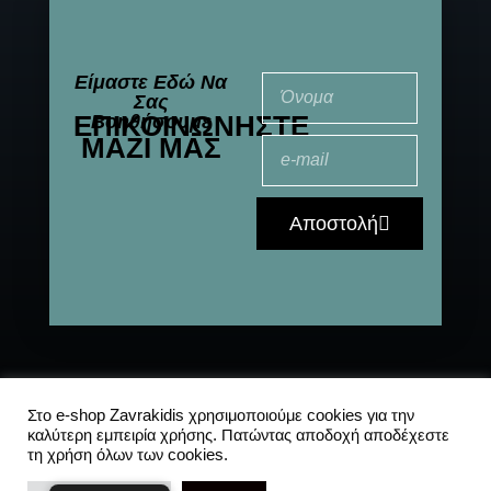
Είμαστε Εδώ Να
Σας
ΕΠΙΚΟΙΝΩΝΉΣΤΕ
Βοηθήσουμε
ΜΑΖΊ ΜΑΣ
Αποστολή
© 2021-2025 All
Αποστολές
|
Συχνές
Στο e-shop Zavrakidis χρησιμοποιούμε cookies για την
καλύτερη εμπειρία χρήσης. Πατώντας αποδοχή αποδέχεστε
Rights Reserved
ερωτήσεις
|
Πολιτική
τη χρήση όλων των cookies.
Απορρήτου