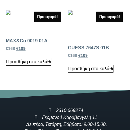
Προσφορά!
Προσφορά!
MAX&Co 0019 01A
GUESS 7647S 01B
€
168
€
109
€
168
€
109
Προσθήκη στο καλάθι
Προσθήκη στο καλάθι
2310 669274
Γερμανού Καραβαγγελη 11
Δευτέρα, Τετάρτη, Σάββατο: 9.00-15.00,