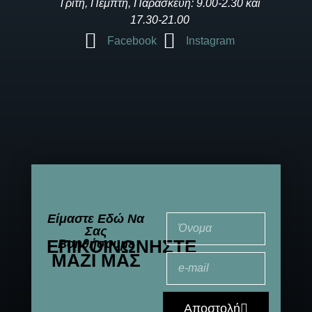
Τρίτη, Πέμπτη, Παρασκευή: 9.00-2.30 και
17.30-21.00
Facebook
Instagram
Είμαστε Εδώ Να
Σας
ΕΠΙΚΟΙΝΩΝΉΣΤΕ
Βοηθήσουμε
ΜΑΖΊ ΜΑΣ
Αποστολή