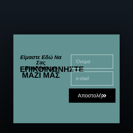
Είμαστε Εδώ Να
Σας
ΕΠΙΚΟΙΝΩΝΉΣΤΕ
Βοηθήσουμε
ΜΑΖΊ ΜΑΣ
Αποστολή