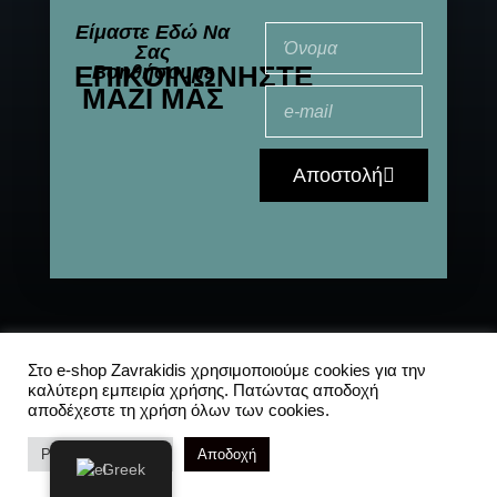
Είμαστε Εδώ Να
Σας
ΕΠΙΚΟΙΝΩΝΉΣΤΕ
Βοηθήσουμε
ΜΑΖΊ ΜΑΣ
Αποστολή
© 2021-2025 All
Αποστολές
|
Συχνές
Στο e-shop Zavrakidis χρησιμοποιούμε cookies για την
καλύτερη εμπειρία χρήσης. Πατώντας αποδοχή
Rights Reserved
ερωτήσεις
|
Πολιτική
αποδέχεστε τη χρήση όλων των cookies.
Απορρήτου
Ρυθμίσεις Cookies
Αποδοχή
Greek