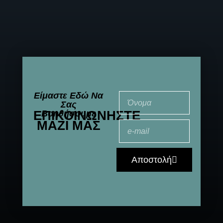
Είμαστε Εδώ Να
Σας
ΕΠΙΚΟΙΝΩΝΉΣΤΕ
Βοηθήσουμε
ΜΑΖΊ ΜΑΣ
Αποστολή