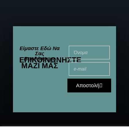
Είμαστε Εδώ Να
Σας
ΕΠΙΚΟΙΝΩΝΉΣΤΕ
Βοηθήσουμε
ΜΑΖΊ ΜΑΣ
Αποστολή