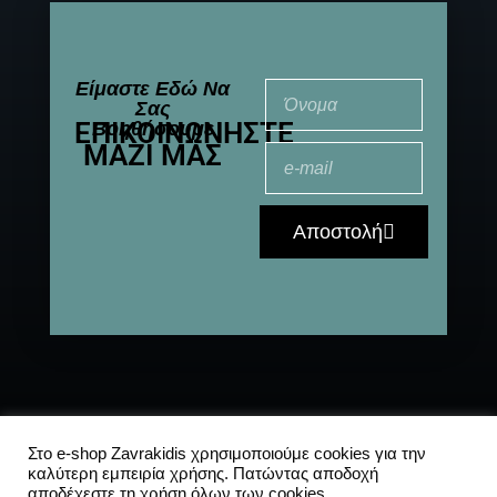
Είμαστε Εδώ Να
Σας
ΕΠΙΚΟΙΝΩΝΉΣΤΕ
Βοηθήσουμε
ΜΑΖΊ ΜΑΣ
Αποστολή
© 2021-2025 All
Αποστολές
|
Συχνές
Rights Reserved
ερωτήσεις
|
Στο e-shop Zavrakidis χρησιμοποιούμε cookies για την
καλύτερη εμπειρία χρήσης. Πατώντας αποδοχή
Πολιτική
αποδέχεστε τη χρήση όλων των cookies.