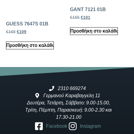
GANT 7121 01B
€
155
€
101
GUESS 7647S 01B
Προσθήκη στο καλάθι
€
168
€
109
Προσθήκη στο καλάθι
2310 669274
Γερμανού Καραβαγγελη 11
Δευτέρα, Τετάρτη, Σάββατο: 9.00-15.00,
Τρίτη, Πέμπτη, Παρασκευή: 9.00-2.30 και
17.30-21.00
Facebook
Instagram