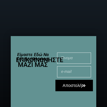
Είμαστε Εδώ Να
ΕΠΙΚΟΙΝΩΝΉΣΤΕ
Σας Βοηθήσουμε
ΜΑΖΊ ΜΑΣ
Αποστολή