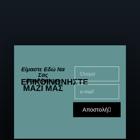
Είμαστε Εδώ Να
Σας
ΕΠΙΚΟΙΝΩΝΉΣΤΕ
Βοηθήσουμε
ΜΑΖΊ ΜΑΣ
Αποστολή