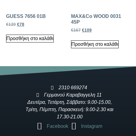
GUESS 7656 01B
MAX&Co WOOD 0031
45P
€
120
€
78
€
167
€
109
Προσθήκη στο καλάθι
Προσθήκη στο καλάθι
2310 669274
Γερμανού Καραβαγγελη 11
Δευτέρα, Τετάρτη, Σάββατο: 9.00-15.00,
Τρίτη, Πέμπτη, Παρασκευή: 9.00-2.30 και
17.30-21.00
Facebook
Instagram