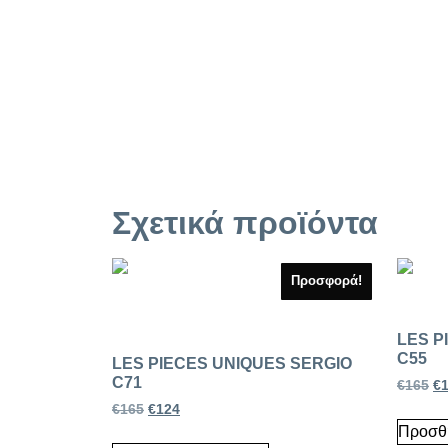
Σχετικά προϊόντα
Προσφορά!
LES P
C55
LES PIECES UNIQUES SERGIO
C71
€
165
€
€
165
€
124
Προσθή