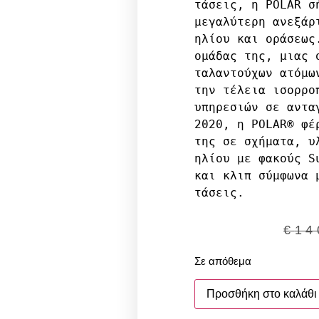
τάσεις, η POLAR σή
μεγαλύτερη ανεξάρτ
ηλίου και οράσεως
ομάδας της, μιας ο
ταλαντούχων ατόμω
την τέλεια ισορρο
υπηρεσιών σε ανταγ
2020, η POLAR® φέ
της σε σχήματα, υ
ηλίου με φακούς S
και κλιπ σύμφωνα μ
τάσεις.
€
14
Σε απόθεμα
Προσθήκη στο καλάθι