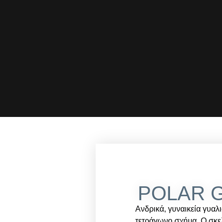
POLAR G
Ανδρικά, γυναικεία γυα
τετράγωνο σχήμα. Ο σκελ