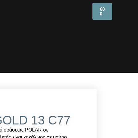
€
0
0
OLD 13 C77
λιά οράσεως POLAR σε
ετός είναι κοκάλινος σε μαύρο