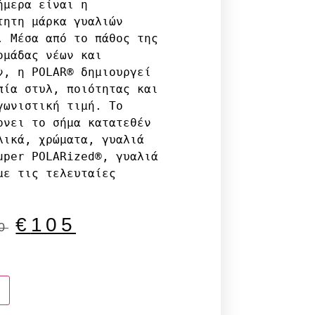
μερα είναι η 
ητη μάρκα γυαλιών 
. Μέσα από το πάθος της 
μάδας νέων και 
ν, η POLAR® δημιουργεί 
πία στυλ, ποιότητας και 
ωνιστική τιμή. Το 
ρνει το σήμα κατατεθέν 
λικά, χρώματα, γυαλιά 
uper POLARized®, γυαλιά 
ε τις τελευταίες 
€
105
0