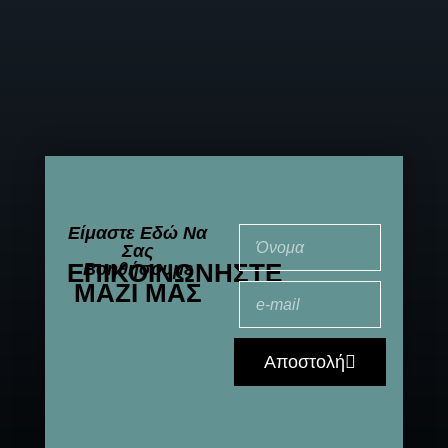
Είμαστε Εδώ Να
Σας
ΕΠΙΚΟΙΝΩΝΉΣΤΕ
Βοηθήσουμε
ΜΑΖΊ ΜΑΣ
Αποστολή