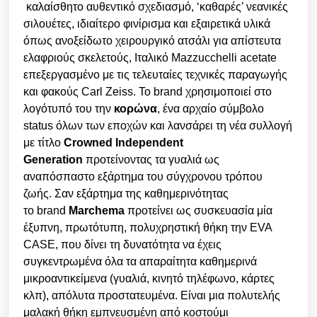
καλαίσθητο αυθεντικό σχεδιασμό, ‘καθαρές’ νεανικές
σιλουέτες, ιδιαίτερο φινίρισμα και εξαιρετικά υλικά
όπως ανοξείδωτο χειρουργικό ατσάλι για απίστευτα
ελαφριούς σκελετούς, Ιταλικό Mazzucchelli acetate
επεξεργασμένο με τις τελευταίες τεχνικές παραγωγής
και φακούς
Carl Zeiss. Το brand χρησιμοποιεί στο
λογότυπό του την
κορώνα
, ένα αρχαίο σύμβολο
status όλων των εποχών και λανσάρει τη νέα συλλογή
με τίτλο
Crowned Independent
Generation
προτείνοντας τα γυαλιά ως
αναπόσπαστο εξάρτημα του σύγχρονου τρόπου
ζωής. Σαν εξάρτημα της καθημερινότητας
το brand
Marchema
προτείνει ως συσκευασία μία
έξυπνη, πρωτότυπη, πολυχρηστική θήκη την EVA
CASE, που δίνει τη δυνατότητα να έχεις
συγκεντρωμένα όλα τα απαραίτητα καθημερινά
μικροαντικείμενα (γυαλιά, κινητό τηλέφωνο, κάρτες
κλπ), απόλυτα προστατευμένα. Είναι μια πολυτελής
μαλακή θήκη εμπνευσμένη από κοστούμι