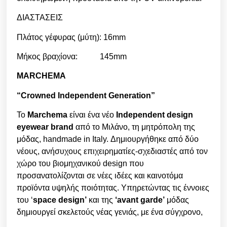
ΔΙΑΣΤΑΣΕΙΣ
Πλάτος γέφυρας (μύτη): 16mm
Μήκος βραχίονα: 145mm
MARCHEMA
“Crowned Independent Generation”
Το
Marchema
είναι ένα νέο
Independent design
eyewear brand
από το Μιλάνο
,
τη μητρόπολη της
μόδας
, handmade in Italy.
Δημιουργήθηκε από δύο
νέους, ανήσυχους επιχειρηματίες-σχεδιαστές από τον
χώρο του βιομηχανικού des
ign
που
προσανατολίζονται σε νέες ιδέες και καινοτόμα
προϊόντα υψηλής ποιότητας. Υπηρετώντας τις έννοιες
του
‘
space design’
και της
‘avant garde’
μόδας
δημιουργεί σκελετούς νέας γενιάς, με ένα σύγχρονο,