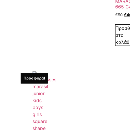
MARAS
665 C
€
50
€
4
Προσθ
στο
καλάθ
Προσφορά!