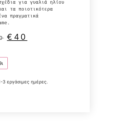
σχέδια για γυαλιά ηλίου 
αι τα ποιοτικότερα 
να πραγματικά 
ame.
€
40
0
θι
-3 εργάσιμες ημέρες.