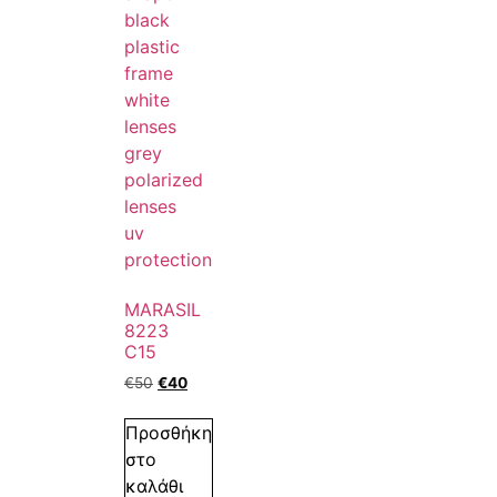
MARASIL
8223
C15
€
50
€
40
Προσθήκη
στο
καλάθι