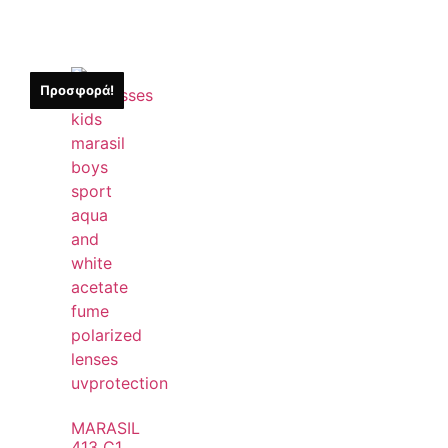
Προσφορά!
MARASIL
413 C1