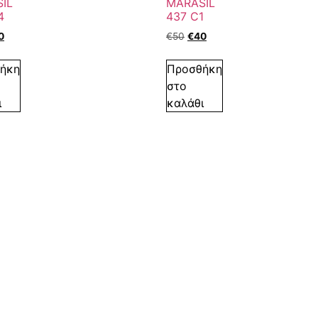
IL
MARASIL
4
437 C1
0
€
50
€
40
ήκη
Προσθήκη
στο
ι
καλάθι