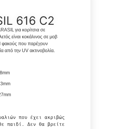
IL 616 C2
RASIL για κορίτσια σε
ετός είναι κοκάλινος σε μοβ
d φακούς που παρέχουν
 από την UV ακτινοβολία.
48mm
 13mm
27mm
υαλιών που έχει ακριβώς 
θε παιδί. Δεν θα βρείτε 