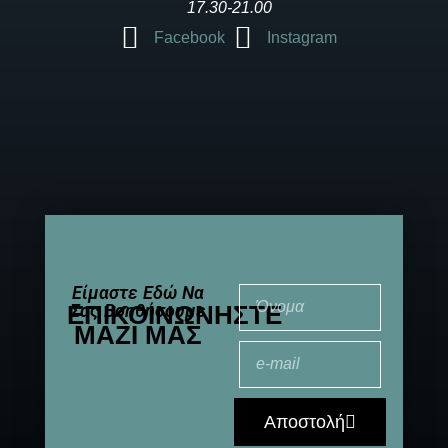
17.30-21.00
Facebook
Instagram
Είμαστε Εδώ Να
ΕΠΙΚΟΙΝΩΝΉΣΤΕ
Σας Βοηθήσουμε
ΜΑΖΊ ΜΑΣ
Αποστολή