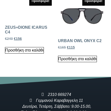
Προσφορά!
Προσφορά!
ZEUS+DIONE ICARUS
C4
€
240
€
156
URBAN OWL ONYX C2
€
165
€
115
Προσθήκη στο καλάθι
Προσθήκη στο καλάθι
2310 669274
Γερμανού Καραβαγγελη 11
Δευτέρα, Τετάρτη, Σάββατο: 9.00-15.00,