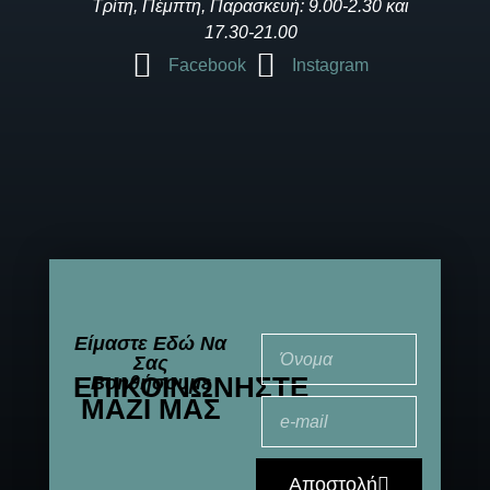
Τρίτη, Πέμπτη, Παρασκευή: 9.00-2.30 και
17.30-21.00
Facebook
Instagram
Είμαστε Εδώ Να
Σας
ΕΠΙΚΟΙΝΩΝΉΣΤΕ
Βοηθήσουμε
ΜΑΖΊ ΜΑΣ
Αποστολή