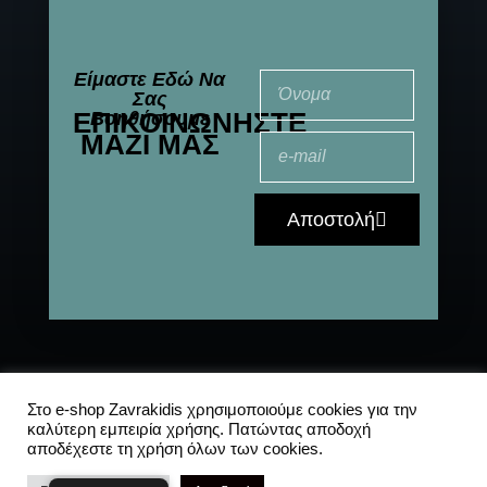
Είμαστε Εδώ Να
Σας
ΕΠΙΚΟΙΝΩΝΉΣΤΕ
Βοηθήσουμε
ΜΑΖΊ ΜΑΣ
Αποστολή
© 2021-2025 All
Αποστολές
|
Συχνές
Στο e-shop Zavrakidis χρησιμοποιούμε cookies για την
καλύτερη εμπειρία χρήσης. Πατώντας αποδοχή
Rights Reserved
ερωτήσεις
|
Πολιτική
αποδέχεστε τη χρήση όλων των cookies.
Απορρήτου