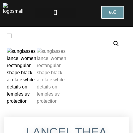
€
0
LANCEL THEA