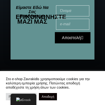
Είμαστε Εδώ Να
Σας
ΕΠΙΚΟΙΝΩΝΉΣΤΕ
Βοηθήσουμε
ΜΑΖΊ ΜΑΣ
Αποστολή
© 2021-2025 All
Αποστολές
|
Συχνές
Στο e-shop Zavrakidis χρησιμοποιούμε cookies για την
καλύτερη εμπειρία χρήσης. Πατώντας αποδοχή
Rights Reserved
ερωτήσεις
|
Πολιτική
αποδέχεστε τη χρήση όλων των cookies.
Απορρήτου
Ρυθμίσεις Cookies
Αποδοχή
Greek