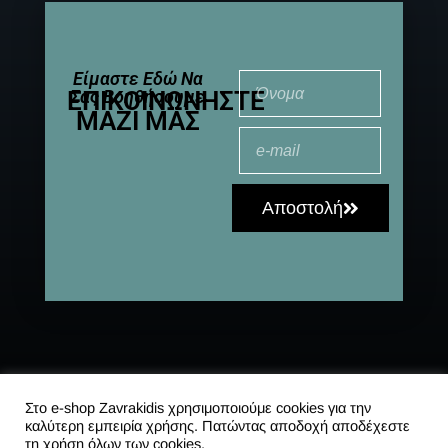
Είμαστε Εδώ Να
ΕΠΙΚΟΙΝΩΝΉΣΤΕ
Σας Βοηθήσουμε
ΜΑΖΊ ΜΑΣ
Αποστολή
© 2021-2025 All
Αποστολές
|
Συχνές
Rights Reserved
ερωτήσεις
|
Στο e-shop Zavrakidis χρησιμοποιούμε cookies για την
καλύτερη εμπειρία χρήσης. Πατώντας αποδοχή αποδέχεστε
Πολιτική
τη χρήση όλων των cookies.