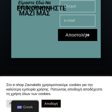
Είμαστε Εδώ Να
ΕΠΙΚΟΙΝΩΝΉΣΤΕ
Σας Βοηθήσουμε
ΜΑΖΊ ΜΑΣ
Αποστολή
© 2021-2025 All
Αποστολές
|
Συχνές
Rights Reserved
ερωτήσεις
|
Στο e-shop Zavrakidis χρησιμοποιούμε cookies για την
καλύτερη εμπειρία χρήσης. Πατώντας αποδοχή αποδέχεστε
Πολιτική
τη χρήση όλων των cookies.
Απορρήτου
Ρυθμίσεις Cookies
Αποδοχή
Greek