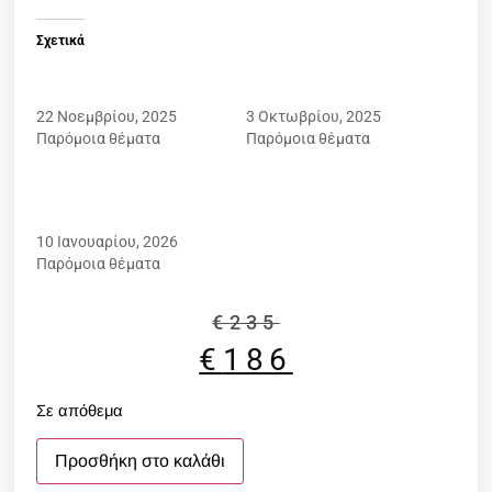
Σχετικά
HALLY & SON HS958 C01
HALLY & SON HS999 C01
CLIP-ON
CLIP-ON
22 Νοεμβρίου, 2025
3 Οκτωβρίου, 2025
Παρόμοια θέματα
Παρόμοια θέματα
SNOB MILANO
CAMPARINO SNV242 001Z
CLIP-ON
10 Ιανουαρίου, 2026
Παρόμοια θέματα
€
235
€
186
Σε απόθεμα
Προσθήκη στο καλάθι