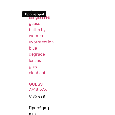
Προσφορά!
GUESS
7748 57X
€
135
€
88
Προσθήκη
στο