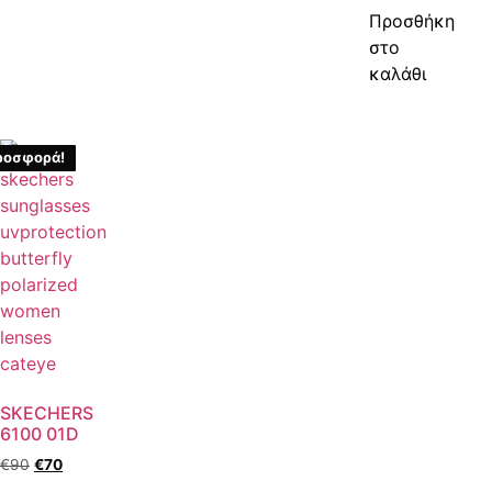
Προσθήκη
στο
καλάθι
ροσφορά!
SKECHERS
6100 01D
€
90
€
70