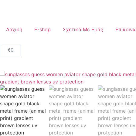
Αρχική
E-shop
Σχετικά Με Εμάς
Επικοινω
€
0