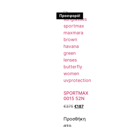
Προσφορά!
SPORTMAX
0015 52N
€
375
€
187
Προσθήκη
στο