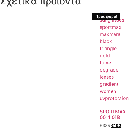
Σχετικά προϊόντα
Προσφορά!
SPORTMAX
0011 01B
€
385
€
192