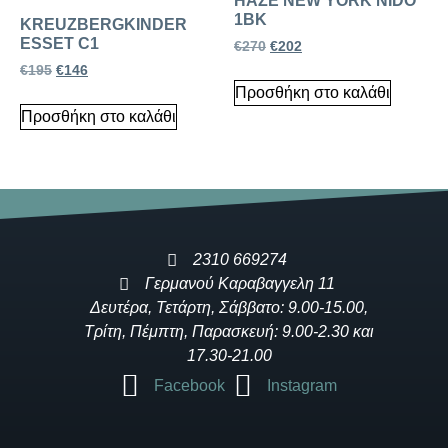
HAZE NEW YORK NIDO
1BK
KREUZBERGKINDER
ESSET C1
€
270
€
202
€
195
€
146
Προσθήκη στο καλάθι
Προσθήκη στο καλάθι
2310 669274
Γερμανού Καραβαγγελη 11
Δευτέρα, Τετάρτη, Σάββατο: 9.00-15.00,
Τρίτη, Πέμπτη, Παρασκευή: 9.00-2.30 και
17.30-21.00
Facebook
Instagram