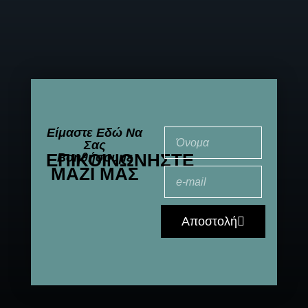
Είμαστε Εδώ Να
Σας
ΕΠΙΚΟΙΝΩΝΉΣΤΕ
Βοηθήσουμε
ΜΑΖΊ ΜΑΣ
Αποστολή