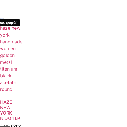
ροσφορά!
HAZE
NEW
YORK
NIDO 1BK
€
270
€
202