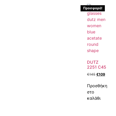
Προσφορά!
DUTZ
2251 C45
€
145
€
109
Προσθήκη
στο
καλάθι