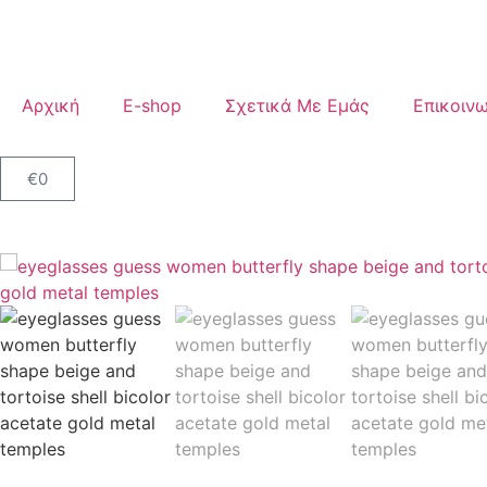
Αρχική
E-shop
Σχετικά Με Εμάς
Επικοινω
€
0