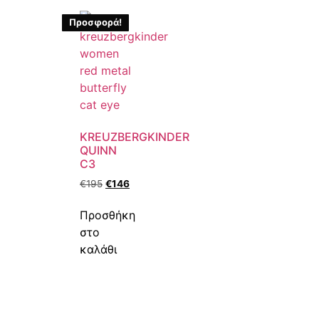
Προσφορά!
KREUZBERGKINDER
QUINN
C3
€
195
€
146
Προσθήκη
στο
καλάθι