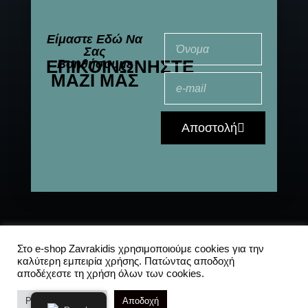
Είμαστε Εδώ Να
Σας
ΕΠΙΚΟΙΝΩΝΉΣΤΕ
Βοηθήσουμε
ΜΑΖΊ ΜΑΣ
Αποστολή
© 2021-2025 All
Αποστολές
|
Συχνές
Στο e-shop Zavrakidis χρησιμοποιούμε cookies για την
καλύτερη εμπειρία χρήσης. Πατώντας αποδοχή
Rights Reserved
ερωτήσεις
|
Πολιτική
αποδέχεστε τη χρήση όλων των cookies.
Απορρήτου
Ρυθμίσεις Cookies
Αποδοχή