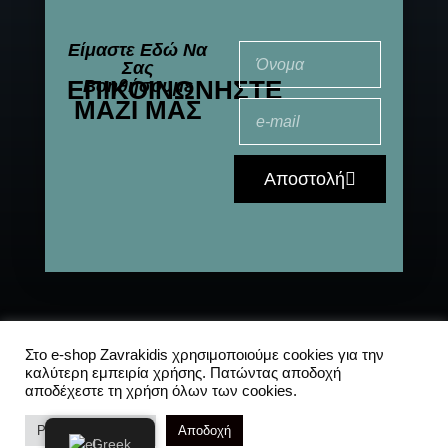
Είμαστε Εδώ Να
Σας
ΕΠΙΚΟΙΝΩΝΉΣΤΕ
Βοηθήσουμε
ΜΑΖΊ ΜΑΣ
Αποστολή
© 2021-2025 All
Αποστολές
|
Συχνές
Στο e-shop Zavrakidis χρησιμοποιούμε cookies για την
καλύτερη εμπειρία χρήσης. Πατώντας αποδοχή
Rights Reserved
ερωτήσεις
|
Πολιτική
αποδέχεστε τη χρήση όλων των cookies.
Απορρήτου
Ρυθμίσεις Cookies
Αποδοχή
Greek