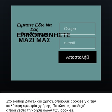
Είμαστε Εδώ Να
Σας
ΕΠΙΚΟΙΝΩΝΉΣΤΕ
Βοηθήσουμε
ΜΑΖΊ ΜΑΣ
Αποστολή
© 2021-2025 All
Αποστολές
|
Συχνές
Στο e-shop Zavrakidis χρησιμοποιούμε cookies για την
καλύτερη εμπειρία χρήσης. Πατώντας αποδοχή
Rights Reserved
ερωτήσεις
|
Πολιτική
αποδέχεστε τη χρήση όλων των cookies.