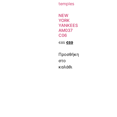
NEW
YORK
YANKEES
AM037
C06
€
85
€
69
Προσθήκη
στο
καλάθι