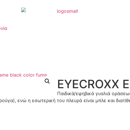
νία
EYECROXX 
Παιδικά/εφηβικά γυαλιά οράσε
γα), ενώ η εσωτερική του πλευρά είναι μπλε και διατίθετ