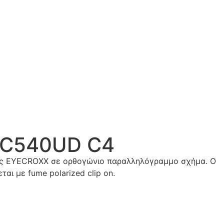
EC540UD C4
ως EYECROXX σε ορθογώνιο παραλληλόγραμμο σχήμα. Ο
αι με fume polarized clip on.