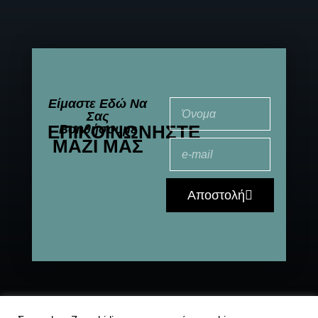
Είμαστε Εδώ Να
Σας
ΕΠΙΚΟΙΝΩΝΉΣΤΕ
Βοηθήσουμε
ΜΑΖΊ ΜΑΣ
Αποστολή