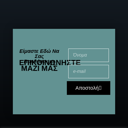
Είμαστε Εδώ Να
Σας
ΕΠΙΚΟΙΝΩΝΉΣΤΕ
Βοηθήσουμε
ΜΑΖΊ ΜΑΣ
Αποστολή