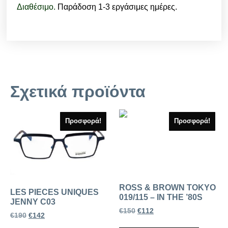
Διαθέσιμο.
Παράδοση 1-3 εργάσιμες ημέρες.
Σχετικά προϊόντα
Προσφορά!
Προσφορά!
ROSS & BROWN TOKYO
LES PIECES UNIQUES
019/115 – IN THE ’80S
JENNY C03
€
150
€
112
€
190
€
142