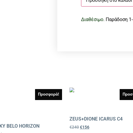
Προσθήκη στο καλάθι
Διαθέσιμο.
Παράδοση 1-
Προσφορά!
Προσ
ZEUS+DIONE ICARUS C4
KY BELO HORIZON
€
240
€
156