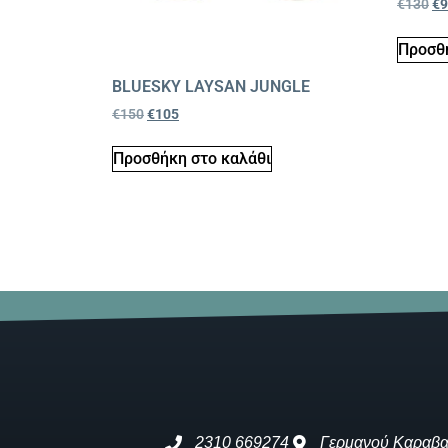
€
130
€
9
Προσθή
BLUESKY LAYSAN JUNGLE
€
150
€
105
Προσθήκη στο καλάθι
2310 669274
Γερμανού Καραβα