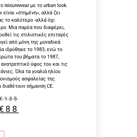
 leisurewear με το urban look.
 είναι «στημένη», αλλά ζει
ς το καλύτερο -αλλά όχι
ρο. Μια παρέα που διαφέρει,
ουθεί τις στιλιστικές επιταγές
γεί από μόνη της μοναδικά
εία ιδρύθηκε το 1983, ενώ τo
πρώτα του βήματα το 1987,
ανατρεπτικό ύφος του και τις
άνιες. Όλα τα γυαλιά ηλίoυ
ονισμούς ασφαλείας της
 διαθέτουν σήμανση CE.
€
135
€
88