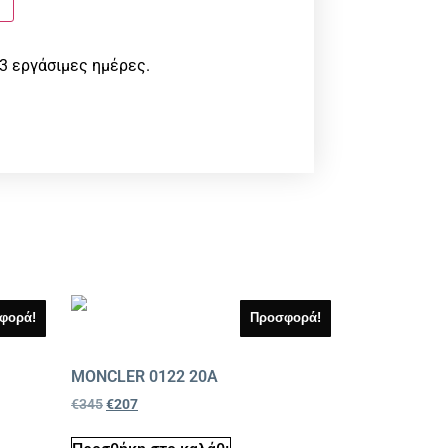
3 εργάσιμες ημέρες.
φορά!
Προσφορά!
MONCLER 0122 20A
€
345
€
207