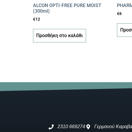
ALCON OPTI-FREE PURE MOIST
PHARM
(300ml)
€
6
€
12
Προσ
Προσθήκη στο καλάθι
2310 669274
Γερμανού Καραβα