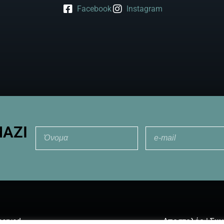
Facebook
Instagram
ΜΑΖΊ
served
Αποστολές
|
Συχ